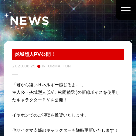
炎城烈人PV公開！
2020.06.29
INFORMATION
「君から凄いＨネルギー感じるよ……」
主人公・炎城烈人(CV：松岡禎丞 )の新録ボイスを使用し
たキャラクターＰＶを公開！
イヤホンでのご視聴を推奨いたします。
他サイタマ支部のキャラクターも随時更新いたします！