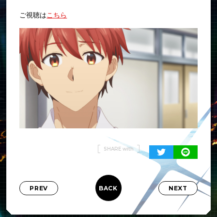
ご視聴は
こちら
Share with
Shar
SHARE with
PREV
NEXT
BACK