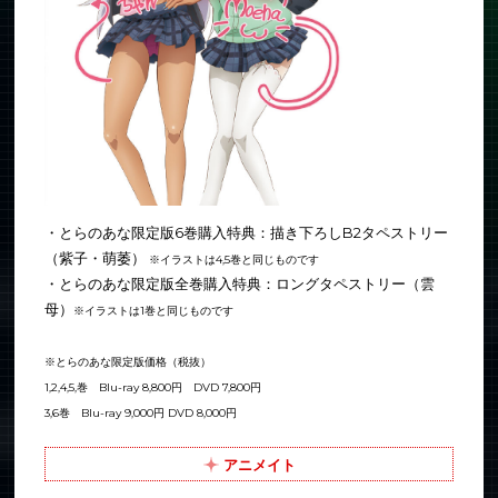
・とらのあな限定版6巻購入特典：描き下ろしB2タペストリー
（紫子・萌萎）
※イラストは4,5巻と同じものです
・とらのあな限定版全巻購入特典：ロングタペストリー（雲
母）
※イラストは1巻と同じものです
※とらのあな限定版価格（税抜）
1,2,4,5,巻 Blu-ray 8,800円 DVD 7,800円
3,6巻 Blu-ray 9,000円 DVD 8,000円
アニメイト