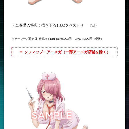
・全巻購入特典：描き下ろしB2タペストリー（宙）
※ゲーマーズ限定版1巻価格：Blu-ray 8,000円 DVD 7,000円（税抜）
ソフマップ・アニメガ（一部アニメガ店舗を除く）