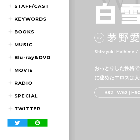
STAFF/CAST
KEYWORDS
BOOKS
MUSIC
Blu-ray&DVD
おっとりした性格で
MOVIE
に秘めたエロスは人
RADIO
B92 | W62 | H9
SPECIAL
TWITTER
Share with Twitter
Share with LINE