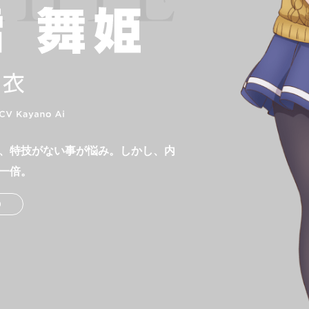
、特技がない事が悩み。しかし、内
一倍。
0